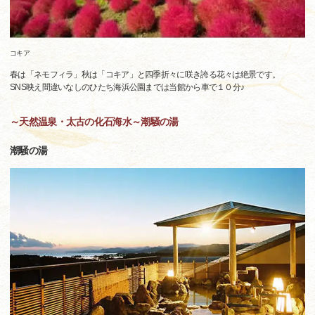
コキア
春は「ネモフィラ」秋は「コキア」と四季折々に咲き誇る花々は絶景です。
SNS映え間違いなしのひたち海浜公園までは当館から車で１０分♪
～天然温泉・太古の化石海水～潮騒の湯
潮騒の湯