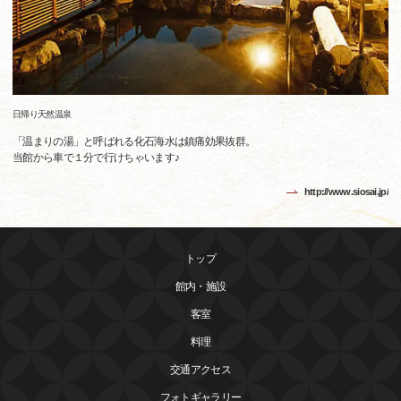
日帰り天然温泉
「温まりの湯」と呼ばれる化石海水は鎮痛効果抜群。
当館から車で１分で行けちゃいます♪
http://www.siosai.jp/
トップ
館内・施設
客室
料理
交通アクセス
フォトギャラリー