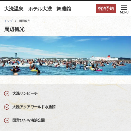
大洗温泉 ホテル大洗 舞凛館
宿泊予約
MENU
トップ
周辺観光
周辺観光
大洗サンビーチ
大洗アクアワールド水族館
国営ひたち海浜公園