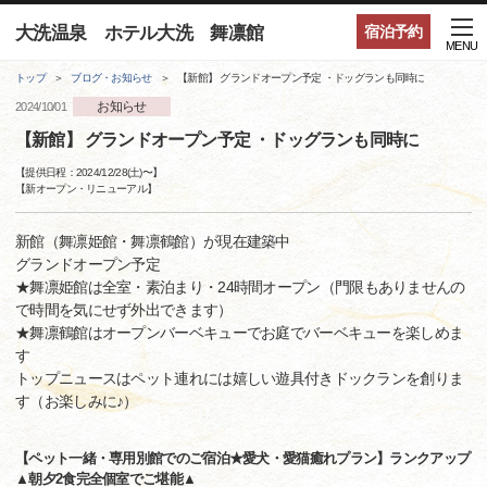
大洗温泉 ホテル大洗 舞凛館
宿泊予約
MENU
トップ
ブログ・お知らせ
【新館】 グランドオープン予定 ・ドッグランも同時に
お知らせ
2024/10/01
【新館】 グランドオープン予定 ・ドッグランも同時に
【提供日程：
2024/12/28(土)
〜】
【
新オープン・リニューアル
】
新館（舞凛姫館・舞凛鶴館）が現在建築中
グランドオープン予定
★舞凛姫館は全室・素泊まり・24時間オープン（門限もありませんの
で時間を気にせず外出できます）
★舞凛鶴館はオープンバーベキューでお庭でバーベキューを楽しめま
す
トップニュースはペット連れには嬉しい遊具付きドックランを創りま
す（お楽しみに♪）
【ペット一緒・専用別館でのご宿泊★愛犬・愛猫癒れプラン】ランクアップ
▲朝夕2食完全個室でご堪能▲