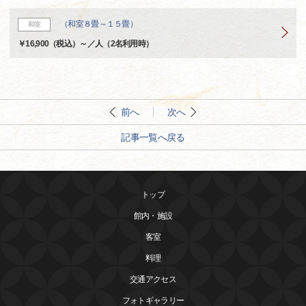
（和室８畳～１５畳）
和室
￥16,900（税込）～／人（2名利用時）
前へ
次へ
記事一覧へ戻る
トップ
館内・施設
客室
料理
交通アクセス
フォトギャラリー